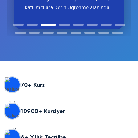
katılımcılara Derin Öğrenme alanında...
70
+ Kurs
10900
+ Kursiyer
6
+ Yıllık Tecrübe