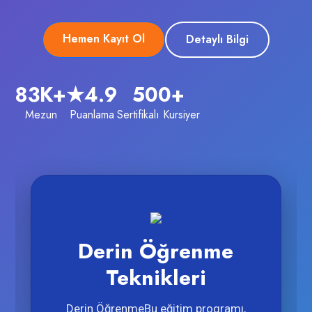
Hemen Kayıt Ol
Detaylı Bilgi
83K+
★4.9
500+
Mezun
Puanlama
Sertifikalı Kursiyer
Derin Öğrenme
Teknikleri
Derin ÖğrenmeBu eğitim programı,