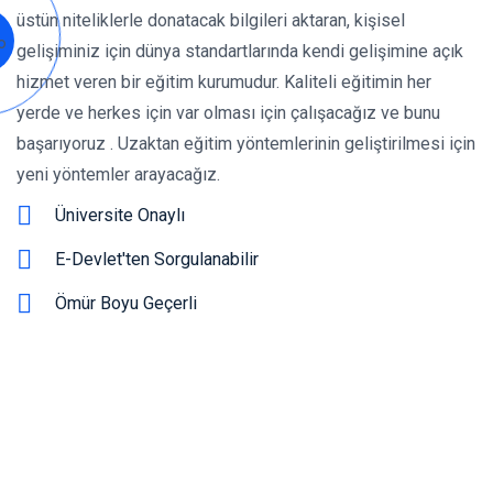
2
0
2
0
'
d
e
n
e
r
b
i
üstün niteliklerle donatacak bilgileri aktaran, kişisel
gelişiminiz için dünya standartlarında kendi gelişimine açık
hizmet veren bir eğitim kurumudur. Kaliteli eğitimin her
yerde ve herkes için var olması için çalışacağız ve bunu
başarıyoruz . Uzaktan eğitim yöntemlerinin geliştirilmesi için
yeni yöntemler arayacağız.
Üniversite Onaylı
E-Devlet'ten Sorgulanabilir
Ömür Boyu Geçerli